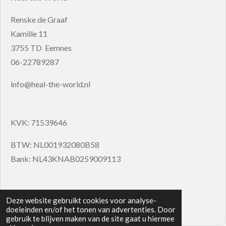
Renske de Graaf
Kamille 11
3755 TD Eemnes
06-22789287
info@heal-the-world.nl
KVK: 71539646
BTW: NL001932080B58
Bank: NL43KNAB0259009113
>
disclaimer
Deze website gebruikt cookies voor analyse-
© 2018 - 2026 Heal the World
doeleinden en/of het tonen van advertenties. Door
gebruik te blijven maken van de site gaat u hiermee