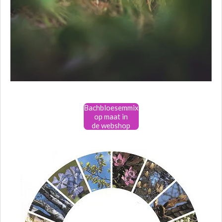
Bachbloesemmix
op maat in
de webshop