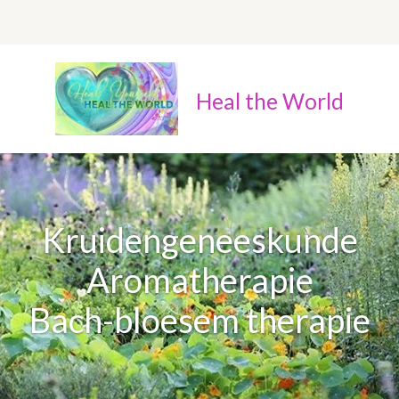
Heal the World
Kruidengeneeskunde
Aromatherapie
Bach-bloesem therapie