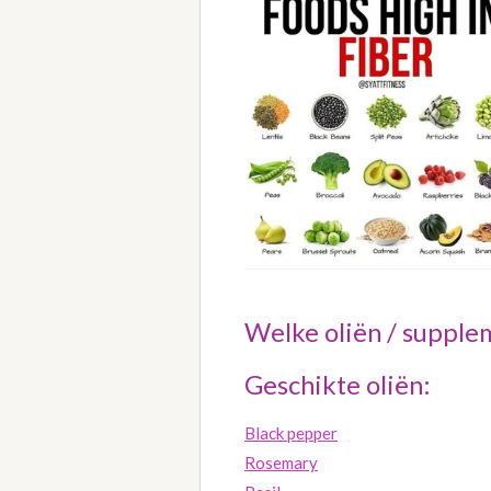
Welke oliën / supple
Geschikte oliën:
Black pepper
Rosemary