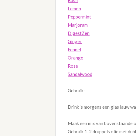
Basil
Lemon
Peppermint
Marjoram
DigestZen
Ginger
Fennel
Orange
Rose
Sandalwood
Gebruik:
Drink ‘s morgens een glas lauw wat
Maak een mix van bovenstaande ol
Gebruik 1-2 druppels olie met dub