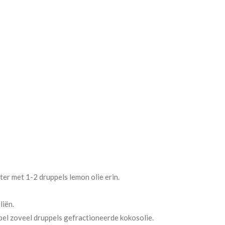
er met 1-2 druppels lemon olie erin.
iën.
bel zoveel druppels gefractioneerde kokosolie.