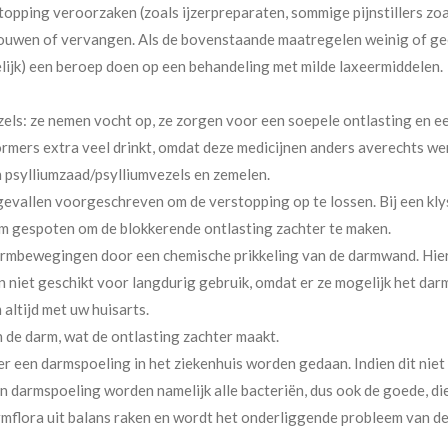
stopping veroorzaken (zoals ijzerpreparaten, sommige pijnstillers zo
bouwen of vervangen. Als de bovenstaande maatregelen weinig of gee
delijk) een beroep doen op een behandeling met milde laxeermiddelen.
els: ze nemen vocht op, ze zorgen voor een soepele ontlasting en e
kvormers extra veel drinkt, omdat deze medicijnen anders averechts w
 psylliumzaad/psylliumvezels en zemelen.
evallen voorgeschreven om de verstopping op te lossen. Bij een kly
arm gespoten om de blokkerende ontlasting zachter te maken.
armbewegingen door een chemische prikkeling van de darmwand. Hie
n niet geschikt voor langdurig gebruik, omdat er ze mogelijk het dar
altijd met uw huisarts.
 de darm, wat de ontlasting zachter maakt.
er een darmspoeling in het ziekenhuis worden gedaan. Indien dit niet
n darmspoeling worden namelijk alle bacteriën, dus ook de goede, die
flora uit balans raken en wordt het onderliggende probleem van de 