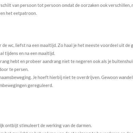
schilt van persoon tot persoon omdat de oorzaken ook verschillen, 
l en het eetpatroon.
de wc, liefst na een maaltijd. Zo haal je het meeste voordeel uit de g
 tijdens en na een maaltijd.
andrang hebt en probeer aandrang niet te negeren ook als je buitensh
door te persen.
aamsbeweging. Je hoeft hierbij niet te overdrijven. Gewoon wandelen 
armbewegingen gereguleerd.
rijk ontbijt stimuleert de werking van de darmen.