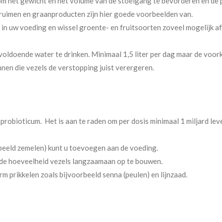
om het gewicht en het volume van de stoelgang te bevorderen en de pe
pruimen en graanproducten zijn hier goede voorbeelden van.
e in uw voeding en wissel groente- en fruitsoorten zoveel mogelijk 
oldoende water te drinken. Minimaal 1,5 liter per dag maar de voork
nen die vezels de verstopping juist verergeren.
robioticum. Het is aan te raden om per dosis minimaal 1 miljard le
beeld zemelen) kunt u toevoegen aan de voeding.
 de hoeveelheid vezels langzaamaan op te bouwen.
m prikkelen zoals bijvoorbeeld senna (peulen) en lijnzaad.