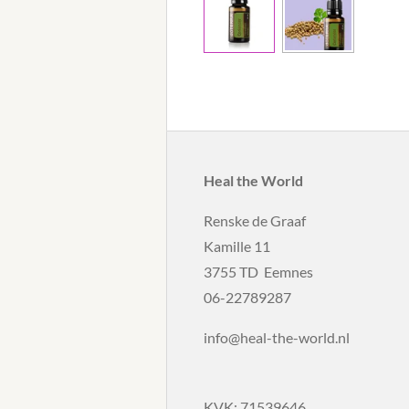
Heal the World
Renske de Graaf
Kamille 11
3755 TD Eemnes
06-22789287
info@heal-the-world.nl
KVK: 71539646