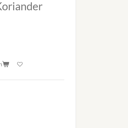
Koriander
n