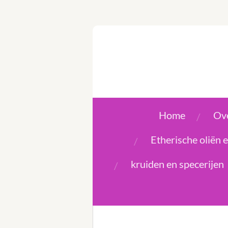
Ga
direct
naar
de
hoofdinhoud
Home
Ove
Etherische oliën
kruiden en specerijen