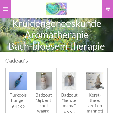
Ga
direct
naar
Kruidengeneeskunde
de
Aromatherapie
hoofdinhoud
Bach-bloesem therapie
Cadeau's
Turkoois
Badzout
Badzout
Kerst-
hanger
'Jij bent
"liefste
thee,
zout
mama"
zeef en
€ 12,99
waard'
mannetj
€ 9,95