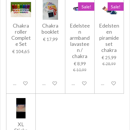
Sale!
Sale!
Chakra
Chakra
Edelstee
Edelsten
roller
booklet
n
en
Complet
armband
piramide
€ 17,99
e Set
lavastee
set
n /
chakra
€ 104,65
chakra
€ 25,99
€ 8,99
€ 28,99
€ 10,99
In winkelwagen
In winkelwagen
In winkelwagen
In winkelwage
XL