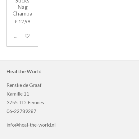
Sticks
Nag
Champa
€ 12,99
In winkelwagen
Heal the World
Renske de Graaf
Kamille 11
3755 TD Eemnes
06-22789287
info@heal-the-world.nl