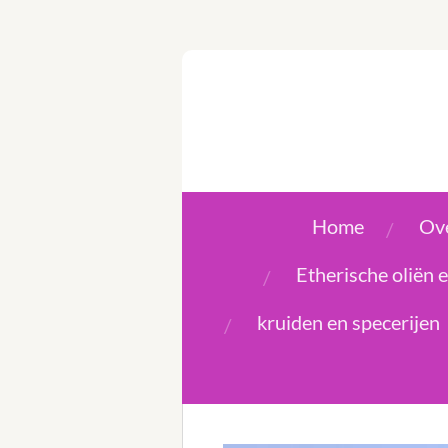
Ga
direct
naar
de
hoofdinhoud
Home
Ove
Etherische oliën
kruiden en specerijen