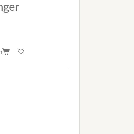
nger
n