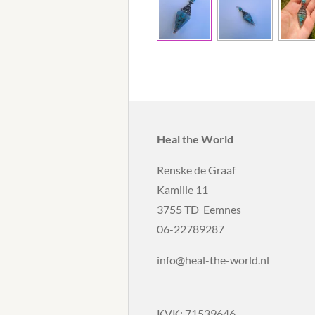
Heal the World
Renske de Graaf
Kamille 11
3755 TD Eemnes
06-22789287
info@heal-the-world.nl
KVK: 71539646