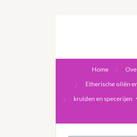
Ga
direct
naar
de
hoofdinhoud
Home
Over
Etherische oliën 
kruiden en specerijen