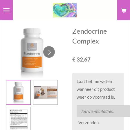
Ga
direct
naar
Zendocrine
de
hoofdinhoud
Complex
€ 32,67
Laat het me weten
wanneer dit product
weer op voorraad is.
Verzenden