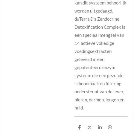
kan dit systeem behoorlijk
worden uitgedaagd.
dōTerra®'s Zendocrine
Detoxification Complex is
een speciaal mengsel van
14 actieve volledige
voedingsextracten
geleverd in een
gepatenteerd enzym
systeem die een gezonde
schoonmaak en filtering
ondersteunt van de lever,
nieren, darmen, longen en
huid.
D
D
S
D
e
e
h
e