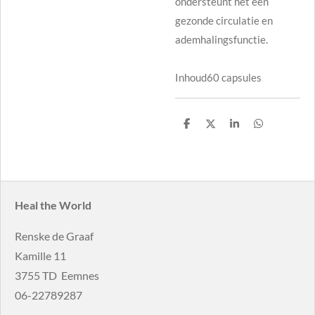
ondersteunt het een
gezonde circulatie en
ademhalingsfunctie.
Inhoud60 capsules
D
D
S
D
e
e
h
e
l
e
a
l
e
l
r
e
n
e
n
Heal the World
Renske de Graaf
Kamille 11
3755 TD Eemnes
06-22789287