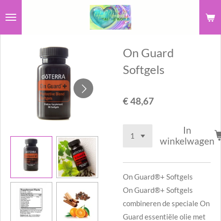
Ga
direct
naar
On Guard
de
hoofdinhoud
Softgels
€ 48,67
In
winkelwagen
On Guard®+ Softgels
On Guard®+ Softgels
combineren de speciale On
Guard essentiële olie met