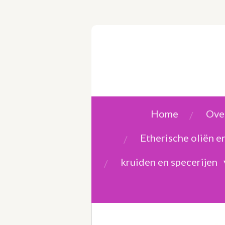
Ga
direct
naar
de
hoofdinhoud
Home
Over
Etherische oliën 
kruiden en specerijen