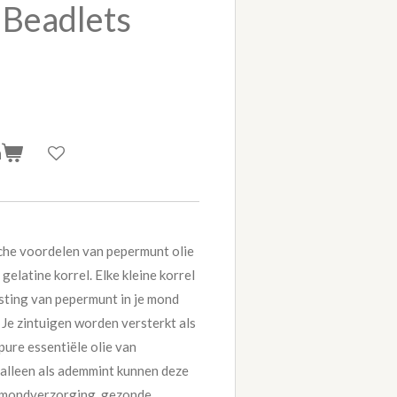
 Beadlets
n
che voordelen van pepermunt olie
gelatine korrel. Elke kleine korrel
rsting van pepermunt in je mond
 Je zintuigen worden versterkt als
pure essentiële olie van
alleen als ademmint kunnen deze
r mondverzorging, gezonde