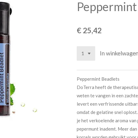
Peppermint
€ 25,42
In winkelwage
Peppermint Beadlets
DoTerra heeft de therapeutis
weten te vangen in een zachte 
levert een verfrissende uitba
omdat de gelatine snel oplost.
je het verkoelende aroma van 
pepermunt inademt. Meer dan 
korrels worden gebruikt voo