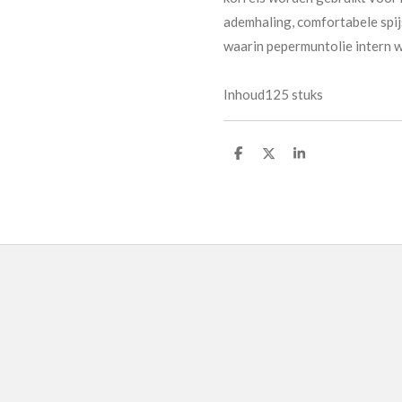
ademhaling, comfortabele spijs
waarin pepermuntolie intern w
Inhoud125 stuks
D
D
S
e
e
h
l
e
a
e
l
r
n
e