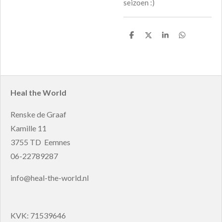
seizoen :)
D
D
S
D
e
e
h
e
l
e
a
l
e
l
r
e
n
e
n
Heal the World
Renske de Graaf
Kamille 11
3755 TD Eemnes
06-22789287
info@heal-the-world.nl
KVK: 71539646