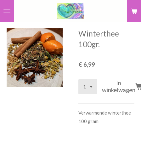
Ga
direct
naar
Winterthee
de
hoofdinhoud
100gr.
€ 6,99
In
winkelwagen
Verwarmende winterthee
100 gram