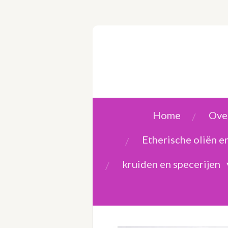
Ga
direct
naar
de
hoofdinhoud
Home
Over
Etherische oliën 
kruiden en specerijen