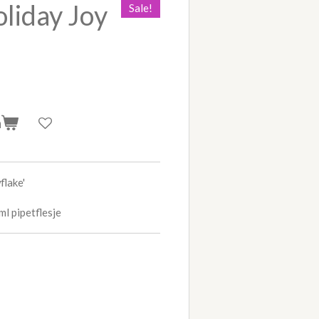
liday Joy
Sale!
n
flake'
l pipetflesje