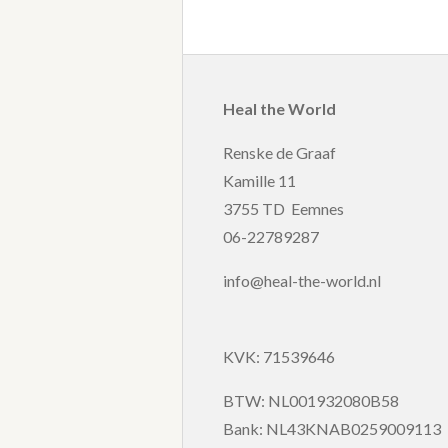
Heal the World
Renske de Graaf
Kamille 11
3755 TD Eemnes
06-22789287
info@heal-the-world.nl
KVK: 71539646
BTW: NL001932080B58
Bank: NL43KNAB0259009113