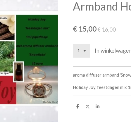
Armband Ho
€ 15,00
€ 16,00
In winkelwage
aroma diffuser armband 'Snow
Holiday Joy, feestdagen mix 1m
D
D
S
e
e
h
l
e
a
e
l
r
n
e