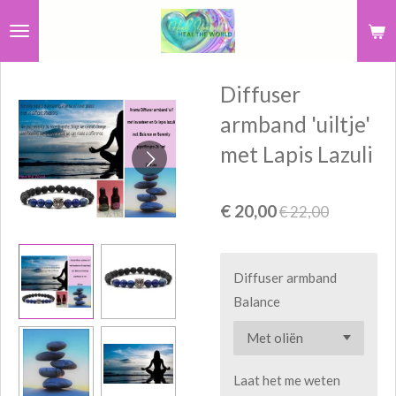
Ga
direct
naar
Diffuser
de
hoofdinhoud
armband 'uiltje'
met Lapis Lazuli
€ 20,00
€ 22,00
Diffuser armband
Balance
Laat het me weten