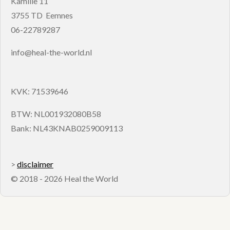
Kamille 11
3755 TD Eemnes
06-22789287
info@heal-the-world.nl
KVK: 71539646
BTW: NL001932080B58
Bank: NL43KNAB0259009113
>
disclaimer
© 2018 - 2026 Heal the World