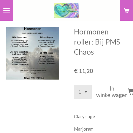
Ga
direct
naar
Hormonen
de
hoofdinhoud
roller: Bij PMS
Chaos
€ 11,20
In
winkelwagen
Clary sage
Marjoram