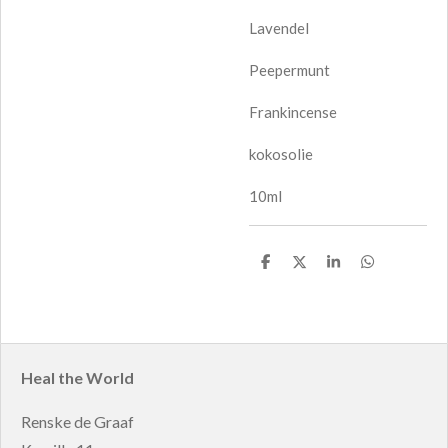
Lavendel
Peepermunt
Frankincense
kokosolie
10ml
D
D
S
D
e
e
h
e
l
e
a
l
e
l
r
e
n
e
n
Heal the World
Renske de Graaf