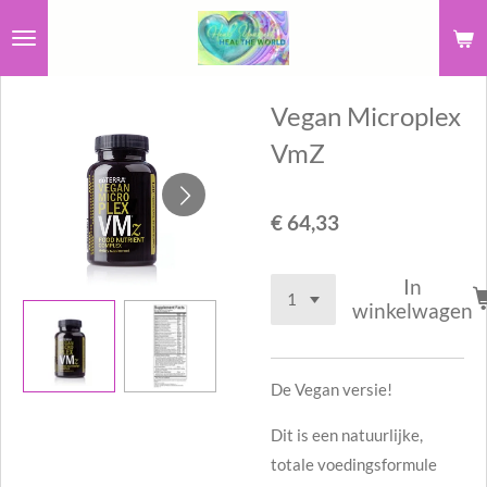
Ga
direct
naar
Vegan Microplex
de
hoofdinhoud
VmZ
€ 64,33
In
winkelwagen
De Vegan versie!
Dit is een natuurlijke,
totale voedingsformule