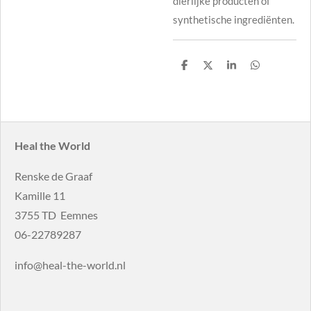
dierlijke producten of
synthetische ingrediënten.
D
D
S
D
e
e
h
e
l
e
a
l
e
l
r
e
n
e
n
Heal the World
Renske de Graaf
Kamille 11
3755 TD Eemnes
06-22789287
info@heal-the-world.nl