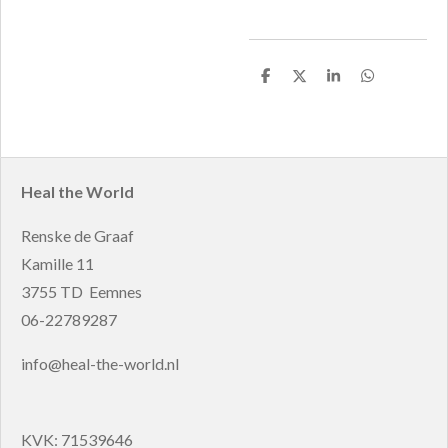
D
D
S
D
e
e
h
e
l
e
a
l
e
l
r
e
n
e
n
Heal the World
Renske de Graaf
Kamille 11
3755 TD Eemnes
06-22789287
info@heal-the-world.nl
KVK: 71539646