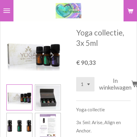
Ga
direct
naar
Yoga collectie,
de
hoofdinhoud
3x 5ml
€ 90,33
In
winkelwagen
Yoga collectie
3x 5ml: Arise, Align en
Anchor.